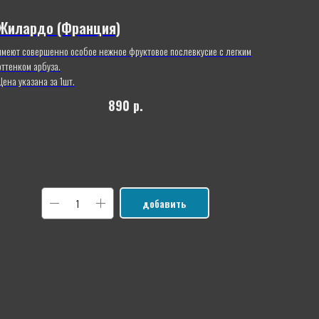
Жилардо (Франция)
имеют совершенно особое нежное фруктовое послевкусие c легким
оттенком арбуза.
Цена указана за 1шт.
890
р.
добавить