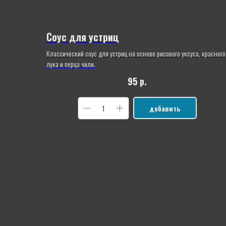
Соус для устриц
Классический соус для устриц на основе рисового уксуса, красного
лука и перца чили.
95
р.
добавить