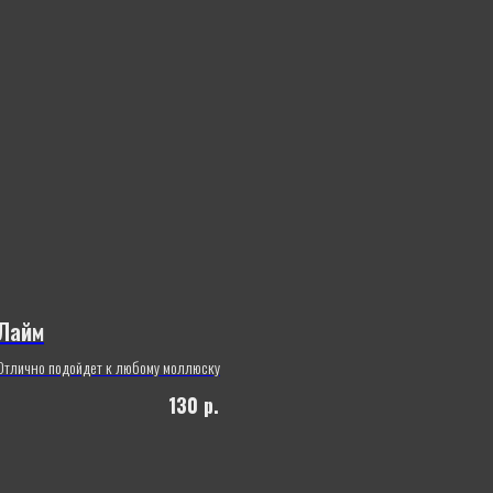
Лайм
Отлично подойдет к любому моллюску
130
р.