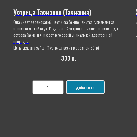
Устрица Тасмания (Тасмания)
Она имеет зеленоватый цвет и особенно ценится гурманами за
слегка соленый вкус. Родина этой устрицы - тихоокеанские воды
острова Тасмания, известного своей уникальной девственной
природой.
Цена указана за 1шт.(1 устрица весит в среднем 60гр)
300
р.
добавить