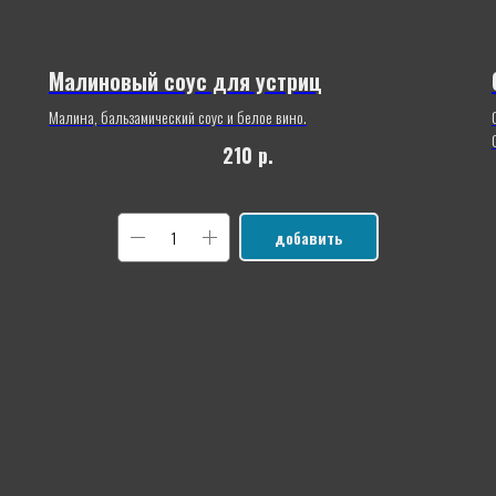
Малиновый соус для устриц
Малина, бальзамический соус и белое вино.
210
р.
добавить