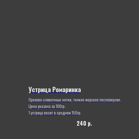
Устрица Ромаринка
Орехово-сливочные нотки, тонкое морское послевкусие.
Цена указана за 100гр.
1 устрица весит в среднем 150гр.
240
р.