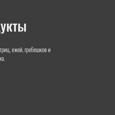
дукты
риц, ежей, гребешков и
ма.