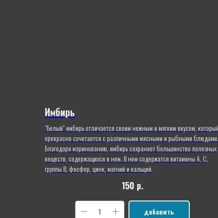
Имбирь
"Белый" имбирь отличается своим нежным и мягким вкусом, которы
прекрасно сочетается с различными мясными и рыбными блюдами
Благодаря маринованию, имбирь сохраняет большинство полезных
веществ, содержащихся в нем. В нем содержатся витамины А, С,
группы В, фосфор, цинк, магний и кальций.
150
р.
добавить