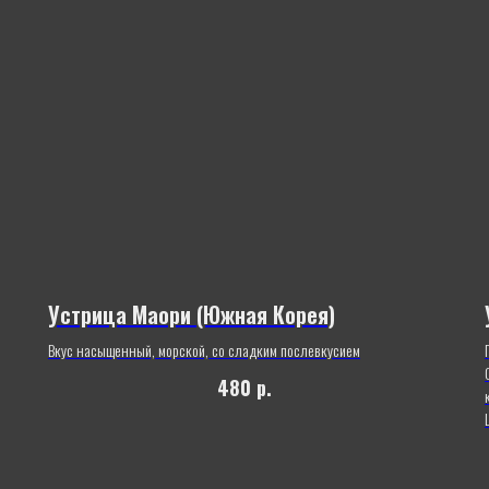
Устрица Маори (Южная Корея)
Вкус насыщенный, морской, со сладким послевкусием
480
р.