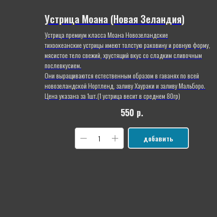
Устрица Моана (Новая Зеландия)
Устрица премиум класса Моана Новозеландские
тихоокеанские устрицы имеют толстую раковину и ровную форму,
мясистое тело свежий, хрустящий вкус со сладким сливочным
послевкусием.
Они выращиваются естественным образом в гаванях по всей
новозеландской Нортленд, заливу Хаураки и заливу Мальборо.
Цена указана за 1шт.(1 устрица весит в среднем 80гр)
550
р.
добавить