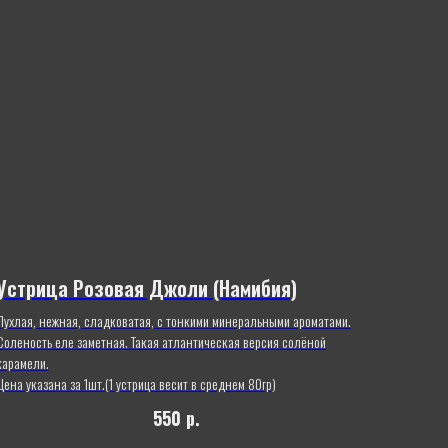
Устрица Розовая Джоли (Намибия)
Пухлая, нежная, сладковатая, с тонкими минеральными ароматами.
Соленость еле заметная. Такая атлантическая версия солёной
карамели.
Цена указана за 1шт.(1 устрица весит в среднем 80гр)
550
р.