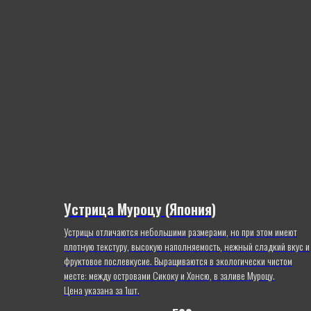
Устрица Муроцу (Япония)
Устрицы отличаются небольшими размерами, но при этом имеют
плотную текстуру, высокую наполняемость, нежный сладкий вкус и
фруктовое послевкусие. Выращиваются в экологически чистом
месте: между островами Сикоку и Хонсю, в заливе Муроцу.
Цена указана за 1шт.