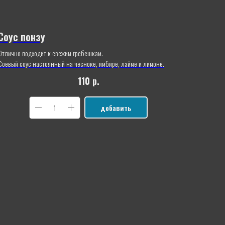
Соус понзу
Отлично подходит к свежим гребешкам.
Соевый соус настоянный на чесноке, имбире, лайме и лимоне.
110
р.
добавить